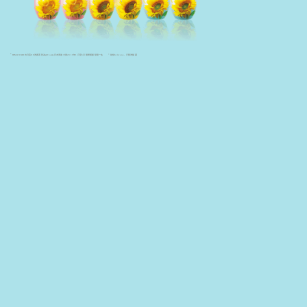
老
化
の
*
+
HIMAWARI向日葵EX洗護系列為@Cosme日本美妝大賞2019年1月至6月期間護髮類第一名
矽指Silicone，只限洗髮露
対
策