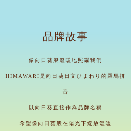
品牌故事
像向日葵般溫暖地照耀我們
HIMAWARI是向日葵日文ひまわり的羅馬拼
音
以向日葵直接作為品牌名稱
希望像向日葵般在陽光下綻放溫暖