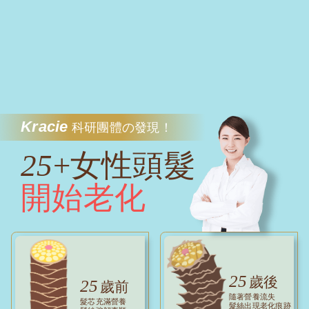
Kracie
科研團體の發現！
25
+女性頭髮
開始老化
25
歲後
25
歲前
隨著營養流失
髮芯充滿營養
髮絲出現老化痕跡