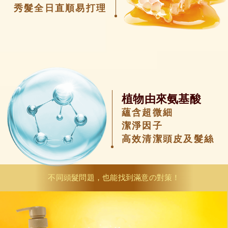
秀髮全日直順易打理
植物由來氨基酸
蘊含超微細
潔淨因子
高效清潔頭皮及髮絲
不同頭髮問題，也能找到滿意の對策！
#
只限護髮素