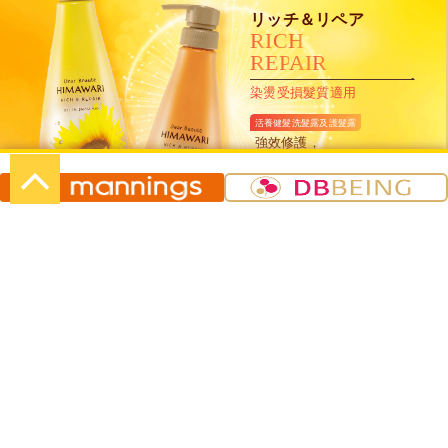
リッチ＆リペア
R
I
C
H
R
E
P
A
I
R
染燙受損髮質適用
活養健髮洗髮露及護髮露
強效修護，
令頭髮健康有彈性
500mL+500g
グロス＆リペア
G
L
O
S
S
R
E
P
A
I
R