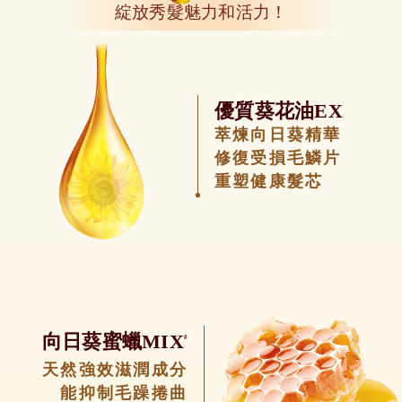
綻放秀髮魅力和活力！
優質葵花油EX
萃煉向日葵精華
修復受損毛鱗片
重塑健康髮芯
向日葵蜜蠟MIX
#
天然強效滋潤成分
能抑制毛躁捲曲