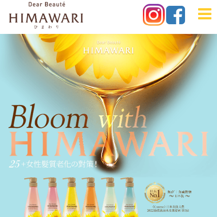
日
本
No.1HIMAWARI
HIMAWARI
向
日
葵
Ex
洗
護
髮
系
列
-
頭
髮