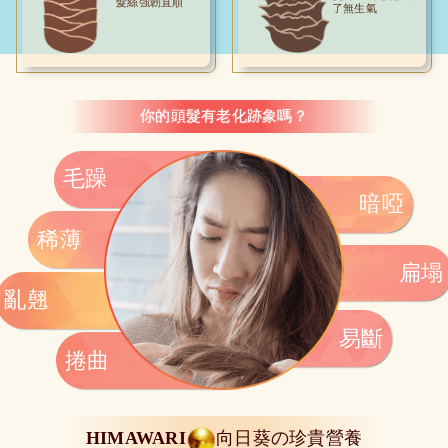
髮絲強韌直順
了無生氣
你的頭髮有老化跡象嗎？
毛躁
暗啞
稀薄
扁塌
亂翹
易斷
捲曲
HIMAWARI
向日葵の珍貴營養
.