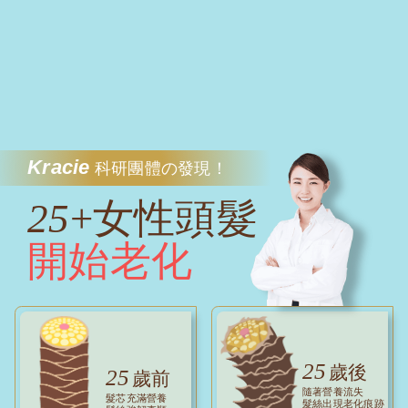
Kracie
科研團體の發現！
25
+女性頭髮
開始老化
25
歲後
25
歲前
隨著營養流失
髮芯充滿營養
髮絲出現老化痕跡