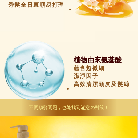
秀髮全日直順易打理
植物由來氨基酸
蘊含超微細
潔淨因子
高效清潔頭皮及髮絲
不同頭髮問題，也能找到滿意の對策！
#
只限護髮素