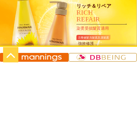
リッチ＆リペア
R
I
C
H
R
E
P
A
I
R
染燙受損髮質適用
活養健髮洗髮露及護髮露
強效修護，
令頭髮健康有彈性
500mL+500g
グロス＆リペア
G
L
O
S
S
R
E
P
A
I
R