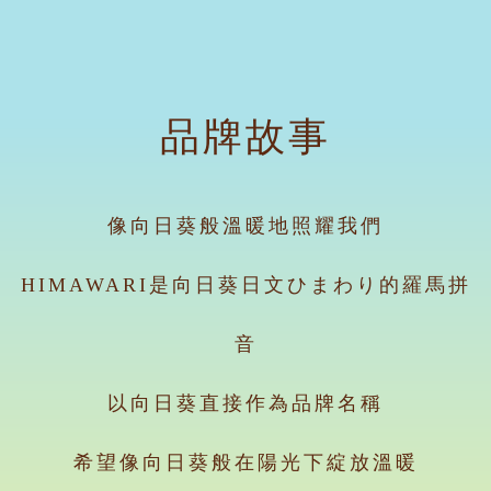
品牌故事
像向日葵般溫暖地照耀我們
HIMAWARI是向日葵日文ひまわり的羅馬拼
音
以向日葵直接作為品牌名稱
希望像向日葵般在陽光下綻放溫暖