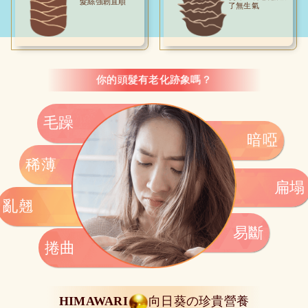
髮絲強韌直順
了無生氣
你的頭髮有老化跡象嗎？
毛躁
暗啞
稀薄
扁塌
亂翹
易斷
捲曲
HIMAWARI
向日葵の珍貴營養
.