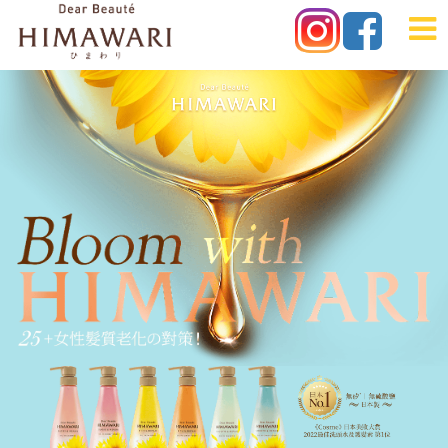
日
本
No.1HIMAWARI
HIMAWARI
向
日
葵
Ex
洗
護
髮
系
列
-
頭
髮