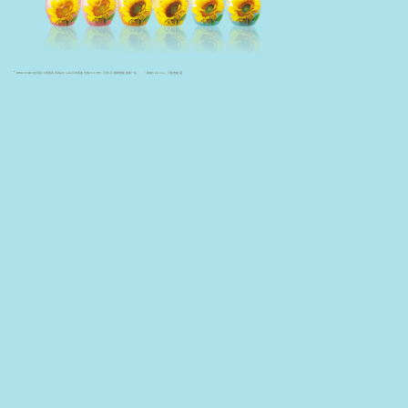
老
化
の
*
+
HIMAWARI向日葵EX洗護系列為@Cosme日本美妝大賞2019年1月至6月期間護髮類第一名
矽指Silicone，只限洗髮露
対
策