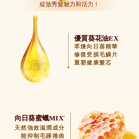
綻放秀髮魅力和活力！
優質葵花油EX
萃煉向日葵精華
修復受損毛鱗片
重塑健康髮芯
向日葵蜜蠟MIX
#
天然強效滋潤成分
能抑制毛躁捲曲